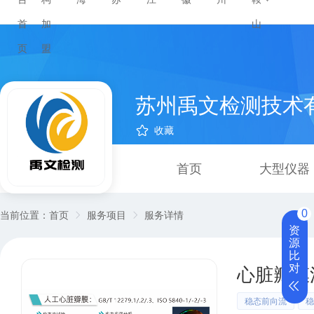
首
加
山
页
盟
苏州禹文检测技术
收藏
首页
大型仪器
0
当前位置：
首页
服务项目
服务详情
资
源
比
对
心脏瓣膜
稳态前向流
稳