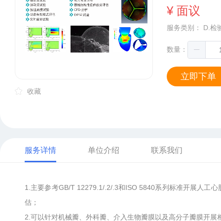
¥ 面议
服务类别：
D.检
数量：
立即下单
收藏
服务详情
单位介绍
联系我们
1.主要参考GB/T 12279.1/.2/.3和ISO 5840系列
估；
2.可以针对机械瓣、外科瓣、介入生物瓣膜以及高分子瓣膜开展