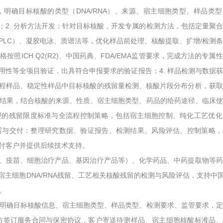
，明确目标核酸的类型（DNA/RNA）、来源、宿主细胞类型、样品类
；2. 分析方法开发：针对目标核酸，开发专属的检测方法，包括定量聚
（HPLC）、凝胶电泳、质谱法等，优化样品前处理、核酸提取、扩增/检测
按照ICH Q2(R2)、中国药典、FDA/EMA监管要求，完成方法的专属
用性等全项目验证，出具符合申报要求的验证报告；4. 样品检测与数据
程样品、稳定性样品中目标核酸的残留量检测、核酸片段分布分析，获取
检测结果，结合核酸的来源、性质、宿主细胞类型、药品的给药途径、临床
理的残留限度标准与全流程控制策略，包括宿主细胞控制、纯化工艺优化
撰写与交付：整理研究数据、验证报告、检测结果、风险评估、控制策略
交付客户并提供后续技术支持。
、疫苗、细胞治疗产品、基因治疗产品等）、化学药品、中药提取物等药
主细胞DNA/RNA残留、工艺相关核酸残留的检测与风险评估，支持中国
。
求，明确目标核酸信息、宿主细胞类型、样品类型、检测要求、监管要求，
：双方签订服务合同与保密协议，客户寄送待测样品、宿主细胞核酸标准品