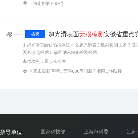
上海市邯郸路99号
超光滑表面
无损
检测
安徽省重点
——
省级
1.超光滑表面缺陷检测技术 2.超光滑表面散射检测技术 3.激
测和分选技术 5.晶圆纳米缺陷检测技术
基地类别：重点实验室
合肥市高新区望江西路800号创新产业园C4楼2楼
指导单位
国家科技部
上海市科委
江苏