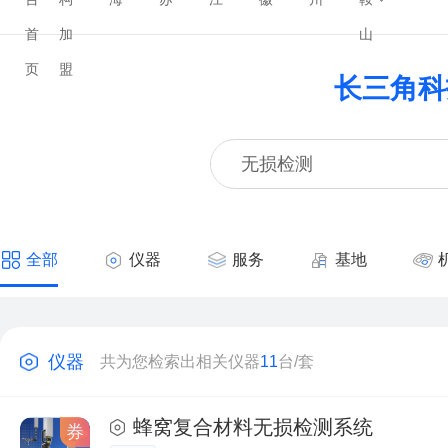
首
加
山
页
盟
长三角科
全部
仪器
服务
基地
仪器
共为您检索出相关仪器
11
台/套
蜂窝复合材料无损检测系统
券