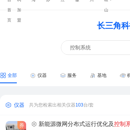
首
加
山
页
盟
长三角科
全部
仪器
服务
基地
仪器
共为您检索出相关仪器
103
台/套
新能源微网分布式运行优化及
控制
券