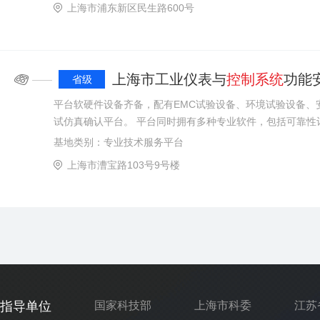
上海市浦东新区民生路600号
上海市工业仪表与
控制系统
功能
——
省级
平台软硬件设备齐备，配有EMC试验设备、环境试验设备、
试仿真确认平台。 平台同时拥有多种专业软件，包括可靠性计算与预计、软件静态测试及动态
测试。 平台还建设完备的功能安全数据库，不仅归档国内外数百种工业产品，还包括通过功能
基地类别：专业技术服务平台
安全评估中心认证的产品、SIL指标。 功能安全评估能力获得了中国合格评定国家认可委员会
上海市漕宝路103号9号楼
（CNAS）认可和授权。
指导单位
国家科技部
上海市科委
江苏